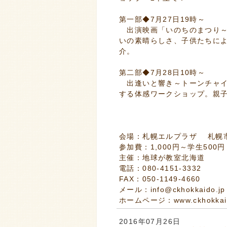
第一部◆7月27日19時～
出演映画「いのちのまつり～
いの素晴らしさ、子供たちに
介。
第二部◆7月28日10時～
出逢いと響き～トーンチャイ
する体感ワークショップ。親
会場：札幌エルプラザ 札幌市
参加費：1,000円～学生500円
主催：地球が教室北海道
電話：080-4151-3332
FAX：050-1149-4660
メール：info@ckhokkaido.jp
ホームページ：www.ckhokkaid
2016年07月26日