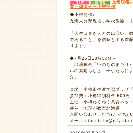
九州現役
業～講演会ー小樽開催
◆小樽開催♪
九州大分県現役小学校教諭～
「人生は良き人との出会い。
であること」を信条とする首
ります。
◆7月26日18時30分～
出演映画「いのちのまつり～
いの素晴らしさ、子供たちに
介。
会場：小樽市生涯学習プラザ「レ
参加費：小樽特別料金 500円
主催：小樽わくわく共育ネッ
共催：地球が教室北海道
お問い合わせ：担当(たぐち) 0134
メール：taguti-tm@city.otaru.
2016年07月01日