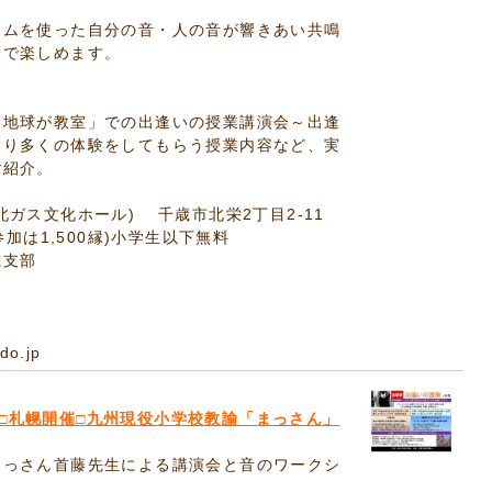
ムを使った自分の音・人の音が響きあい共鳴
子で楽しめます。
地球が教室」での出逢いの授業講演会～出逢
より多くの体験をしてもらう授業内容など、実
ご紹介。
ガス文化ホール) 千歳市北栄2丁目2-11
参加は1,500縁)小学生以下無料
歳支部
o.jp
□札幌開催□九州現役小学校教諭「まっさん」
まっさん首藤先生による講演会と音のワークシ