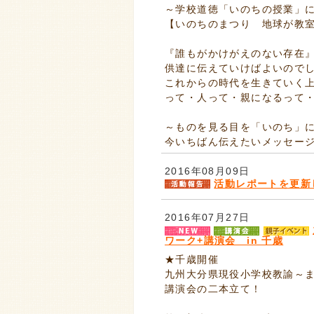
～学校道徳「いのちの授業」
【いのちのまつり 地球が教
『誰もがかけがえのない存在
供達に伝えていけばよいので
これからの時代を生きていく
って・人って・親になるって
～ものを見る目を「いのち」
今いちばん伝えたいメッセー
2016年08月09日
活動レポートを更新
2016年07月27日
ワーク+講演会 in 千歳
★千歳開催
九州大分県現役小学校教諭～
講演会の二本立て！