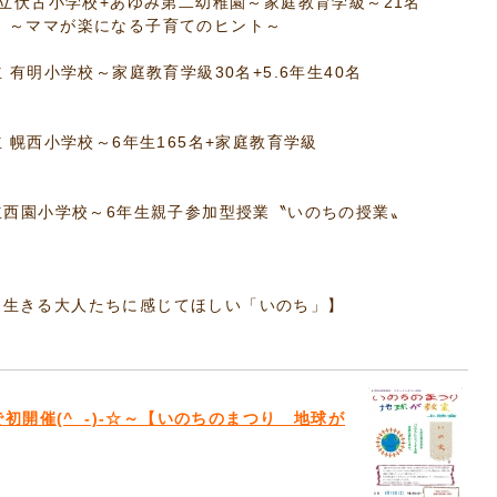
市立伏古小学校+あゆみ第二幼稚園～家庭教育学級～21名
 ～ママが楽になる子育てのヒント～
 有明小学校～家庭教育学級30名+5.6年生40名
立 幌西小学校～6年生165名+家庭教育学級
」
市立西園小学校～6年生親子参加型授業〝いのちの授業〟
を生きる大人たちに感じてほしい「いのち」】
初開催(^_-)-☆～【いのちのまつり 地球が