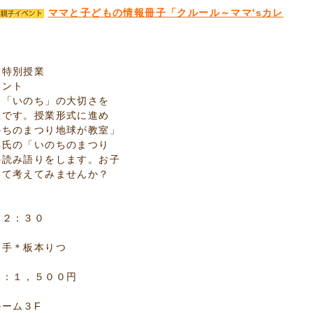
ママと子どもの情報冊子「クルール～ママ'sカレ
」特別授業
ヒント
い「いのち」の大切さを
座です。授業形式に進め
のちのまつり地球が教室」
壽氏の「いのちのまつり
の読み語りをします。お子
いて考えてみませんか？
１２：３０
手＊板本りつ
児：１，５００円
ーム３F