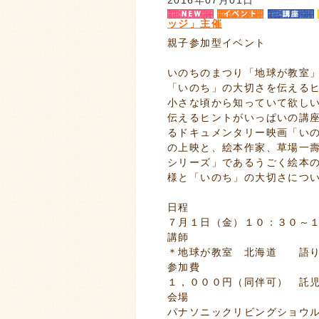
ッジ」主催
親子参加型イベント
いのちのまつり「地球が教室
「いのち」の大切さを伝える
小さな頃から知っていて欲し
伝えるヒントがいっぱいの講
るドキュメンタリー映画「い
の上映と、絵本作家、草場一
シリーズ」であるうごく絵本
様と「いのち」の大切さにつ
日程
７月１日（金）１０：３０～
講師
＊地球が教室 北海道 語り
参加費
１，０００円（同伴可） 託
会場
パナソニックリビングショウル