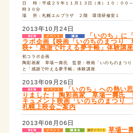
日 時：平成２５年１１月１３日（水）１０：００～
時３０分
場 所：札幌エルプラザ ２階 環境研修室１
2013年10月24日
「いのち」に
ラボ企画【映画「いのちのまつり 
映+「感謝で叶える夢手帳」体験講
初コラボ企画
陶彩画家 草場一壽氏 監督：映画「いのちのまつり
と「感謝で叶える夢手帳」体験講座
2013年09月26日
「いのち」への熱い
りました！ 陶彩画家 草場一壽氏
キュメント映画「いのちのまつり 
札幌上映会ご案内
2013年08月06日
草場一壽