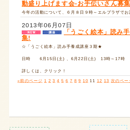
動盛り上げます会-お手伝いさん募集
今年の活動について、６月８日９時～エルプラザでお
2013年06月07日
「うごく絵本」読み手
集!
☆「うごく絵本」読み手養成講座３期★
日時 6月15日(土) 、6月22日(土) 13時～17時
詳しくは、クリック！
«前のページ
1
2
3
4
5
6
7
8
9
10
11
12
13
次のペー