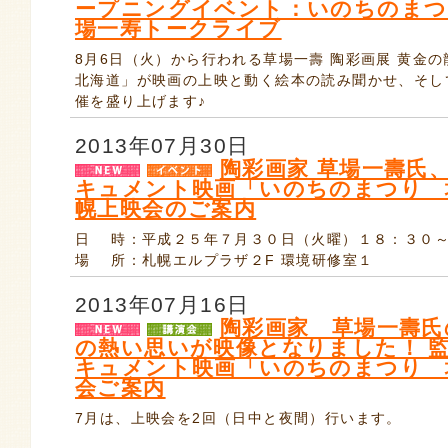
ープニングイベント：いのちのまつ
場一寿トークライブ
8月6日（火）から行われる草場一壽 陶彩画展 黄金
北海道」が映画の上映と動く絵本の読み聞かせ、そし
催を盛り上げます♪
2013年07月30日
陶彩画家 草場一壽氏
キュメント映画「いのちのまつり 
幌上映会のご案内
日 時：平成２５年７月３０日（火曜）１８：３０～
場 所：札幌エルプラザ２F 環境研修室１
2013年07月16日
陶彩画家 草場一壽氏
の熱い思いが映像となりました！ 
キュメント映画「いのちのまつり 
会ご案内
7月は、上映会を2回（日中と夜間）行います。